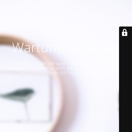
Wartungsarbeiten
✨Hier tut sich gerade was!✨ Aber keine Sorge, ich bin
natürlich trotzdem für dich da! Du erreichst mich unter
info@astridspira.de Ich freue mich auf dich 🤍